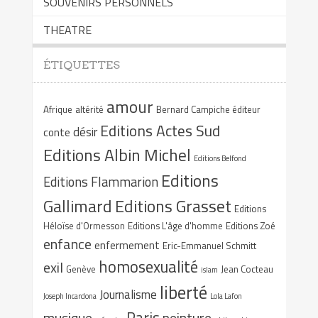
SOUVENIRS PERSONNELS
THEATRE
ÉTIQUETTES
amour
Afrique
altérité
Bernard Campiche éditeur
Editions Actes Sud
désir
conte
Editions Albin Michel
Editions Belfond
Editions
Editions Flammarion
Gallimard
Editions Grasset
Editions
Héloïse d'Ormesson
Editions L'âge d'homme
Editions Zoé
enfance
enfermement
Eric-Emmanuel Schmitt
homosexualité
exil
Genève
Jean Cocteau
islam
liberté
Journalisme
Joseph Incardona
Lola Lafon
Paris
musique
peinture