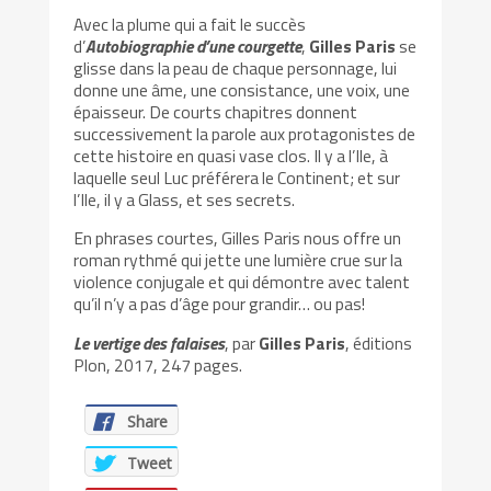
Avec la plume qui a fait le succès
d’
Autobiographie d’une courgette
,
Gilles Paris
se
glisse dans la peau de chaque personnage, lui
donne une âme, une consistance, une voix, une
épaisseur. De courts chapitres donnent
successivement la parole aux protagonistes de
cette histoire en quasi vase clos. Il y a l’Ile, à
laquelle seul Luc préférera le Continent; et sur
l’Ile, il y a Glass, et ses secrets.
En phrases courtes, Gilles Paris nous offre un
roman rythmé qui jette une lumière crue sur la
violence conjugale et qui démontre avec talent
qu’il n’y a pas d’âge pour grandir… ou pas!
Le vertige des falaises
, par
Gilles Paris
, éditions
Plon, 2017, 247 pages.
Share
Tweet