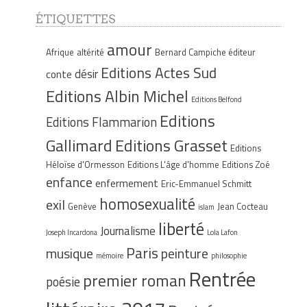
ÉTIQUETTES
amour
Afrique
altérité
Bernard Campiche éditeur
Editions Actes Sud
désir
conte
Editions Albin Michel
Editions Belfond
Editions
Editions Flammarion
Gallimard
Editions Grasset
Editions
Héloïse d'Ormesson
Editions L'âge d'homme
Editions Zoé
enfance
enfermement
Eric-Emmanuel Schmitt
homosexualité
exil
Genève
Jean Cocteau
islam
liberté
Journalisme
Joseph Incardona
Lola Lafon
Paris
musique
peinture
mémoire
philosophie
Rentrée
premier roman
poésie