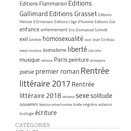
Editions
Editions Flammarion
Gallimard
Editions Grasset
Editions
Héloïse d'Ormesson
Editions L'âge d'homme
Editions Zoé
enfance
enfermement
Eric-Emmanuel Schmitt
homosexualité
exil
Genève
Jean Cocteau
islam
liberté
Journalisme
Joseph Incardona
Lola Lafon
Paris
musique
peinture
mémoire
philosophie
Rentrée
premier roman
poésie
littéraire 2017
Rentrée
sexe
littéraire 2018
solitude
résilience
souvenirs
traite négrière
violence
Sélection lettres frontière
écriture
écologie
CATÉGORIES