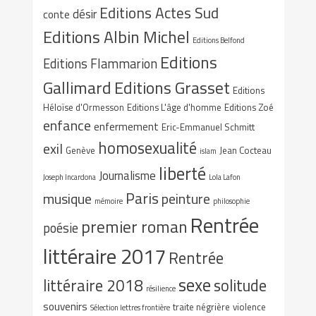
Editions Actes Sud
désir
conte
Editions Albin Michel
Editions Belfond
Editions
Editions Flammarion
Gallimard
Editions Grasset
Editions
Héloïse d'Ormesson
Editions L'âge d'homme
Editions Zoé
enfance
enfermement
Eric-Emmanuel Schmitt
homosexualité
exil
Genève
Jean Cocteau
islam
liberté
Journalisme
Joseph Incardona
Lola Lafon
Paris
musique
peinture
mémoire
philosophie
Rentrée
premier roman
poésie
littéraire 2017
Rentrée
sexe
littéraire 2018
solitude
résilience
souvenirs
traite négrière
violence
Sélection lettres frontière