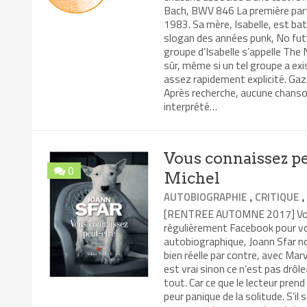
Bach, BWV 846 La première parti
1983. Sa mère, Isabelle, est bat
slogan des années punk, No futu
groupe d’Isabelle s’appelle The 
sûr, même si un tel groupe a exi
assez rapidement explicité. Gaz
Après recherche, aucune chanso
interprété…
Vous connaissez pe
0
Michel
AUTOBIOGRAPHIE
CRITIQUE
,
[RENTREE AUTOMNE 2017] Vous 
régulièrement Facebook pour vo
autobiographique, Joann Sfar nous
bien réelle par contre, avec Mar
est vrai sinon ce n’est pas drôle
tout. Car ce que le lecteur pren
peur panique de la solitude. S’il