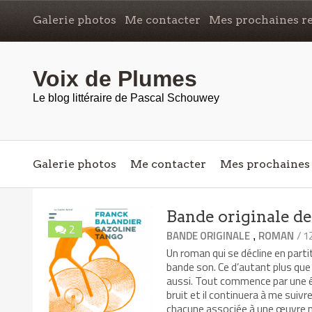
Galerie photos
Me contacter
Mes prochaines re
Voix de Plumes
Le blog littéraire de Pascal Schouwey
Galerie photos
Me contacter
Mes prochaines 
Bande originale de
2
/ 
BANDE ORIGINALE
ROMAN
,
Un roman qui se décline en parti
bande son. Ce d’autant plus que l
aussi. Tout commence par une ép
bruit et il continuera à me suiv
chacune associée à une œuvre mu