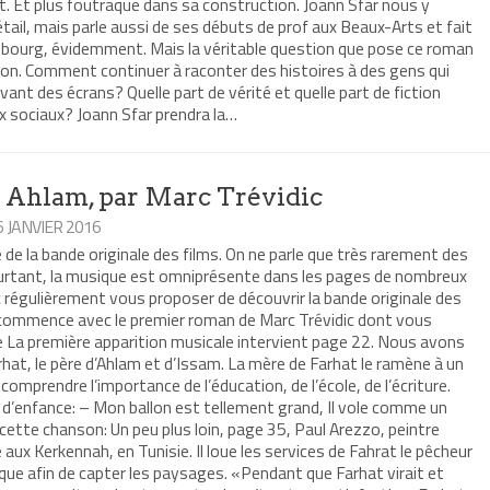
. Et plus foutraque dans sa construction. Joann Sfar nous y
détail, mais parle aussi de ses débuts de prof aux Beaux-Arts et fait
sbourg, évidemment. Mais la véritable question que pose ce roman
tion. Comment continuer à raconter des histoires à des gens qui
vant des écrans? Quelle part de vérité et quelle part de fiction
ux sociaux? Joann Sfar prendra la…
e Ahlam, par Marc Trévidic
6 JANVIER 2016
e de la bande originale des films. On ne parle que très rarement des
Pourtant, la musique est omniprésente dans les pages de nombreux
régulièrement vous proposer de découvrir la bande originale des
On commence avec le premier roman de Marc Trévidic dont vous
ue La première apparition musicale intervient page 22. Nous avons
rhat, le père d’Ahlam et d’Issam. La mère de Farhat le ramène à un
 comprendre l’importance de l’éducation, de l’école, de l’écriture.
on d’enfance: – Mon ballon est tellement grand, Il vole comme un
e cette chanson: Un peu plus loin, page 35, Paul Arezzo, peintre
vé aux Kerkennah, en Tunisie. Il loue les services de Fahrat le pêcheur
louque afin de capter les paysages. «Pendant que Farhat virait et