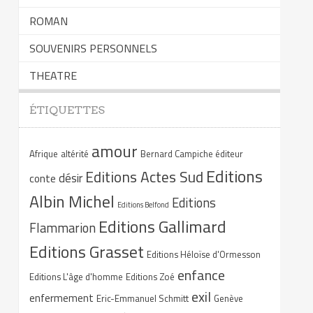
ROMAN
SOUVENIRS PERSONNELS
THEATRE
ÉTIQUETTES
amour
Afrique
altérité
Bernard Campiche éditeur
Editions
Editions Actes Sud
désir
conte
Albin Michel
Editions
Editions Belfond
Editions Gallimard
Flammarion
Editions Grasset
Editions Héloïse d'Ormesson
enfance
Editions L'âge d'homme
Editions Zoé
exil
enfermement
Eric-Emmanuel Schmitt
Genève