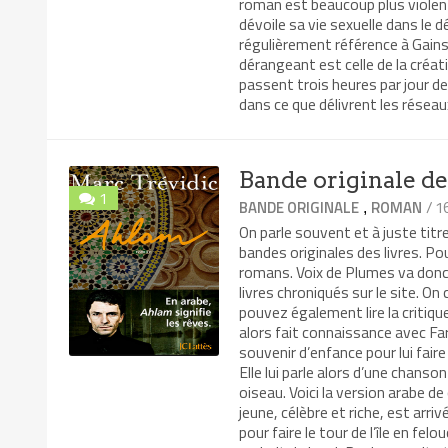
roman est beaucoup plus violent
dévoile sa vie sexuelle dans le 
régulièrement référence à Gain
dérangeant est celle de la créa
passent trois heures par jour de
dans ce que délivrent les résea
Bande originale d
1
/ 1
BANDE ORIGINALE
ROMAN
,
On parle souvent et à juste titr
bandes originales des livres. 
romans. Voix de Plumes va donc 
livres chroniqués sur le site. 
pouvez également lire la critiq
alors fait connaissance avec Fa
souvenir d’enfance pour lui faire
Elle lui parle alors d’une chans
oiseau. Voici la version arabe d
jeune, célèbre et riche, est arri
pour faire le tour de l’île en fe