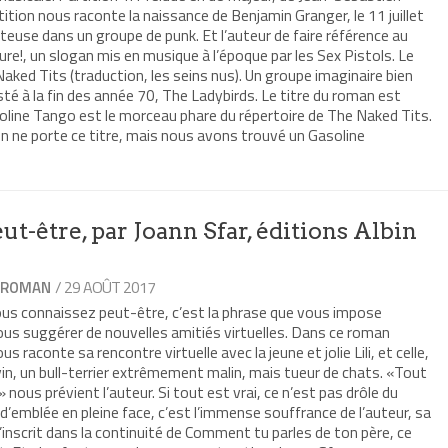
tion nous raconte la naissance de Benjamin Granger, le 11 juillet
teuse dans un groupe de punk. Et l’auteur de faire référence au
re!, un slogan mis en musique à l’époque par les Sex Pistols. Le
Naked Tits (traduction, les seins nus). Un groupe imaginaire bien
sté à la fin des année 70, The Ladybirds. Le titre du roman est
oline Tango est le morceau phare du répertoire de The Naked Tits.
n ne porte ce titre, mais nous avons trouvé un Gasoline
ut-être, par Joann Sfar, éditions Albin
/ 29 AOÛT 2017
ROMAN
,
connaissez peut-être, c’est la phrase que vous impose
us suggérer de nouvelles amitiés virtuelles. Dans ce roman
 raconte sa rencontre virtuelle avec la jeune et jolie Lili, et celle,
vin, un bull-terrier extrêmement malin, mais tueur de chats. «Tout
» nous prévient l’auteur. Si tout est vrai, ce n’est pas drôle du
d d’emblée en pleine face, c’est l’immense souffrance de l’auteur, sa
 s’inscrit dans la continuité de Comment tu parles de ton père, ce