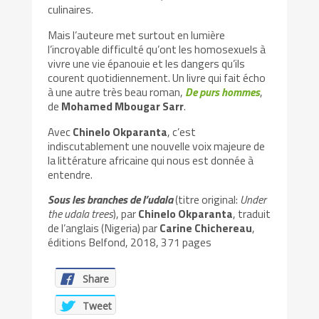
culinaires.
Mais l’auteure met surtout en lumière
l’incroyable difficulté qu’ont les homosexuels à
vivre une vie épanouie et les dangers qu’ils
courent quotidiennement. Un livre qui fait écho
à une autre très beau roman,
De purs hommes
,
de
Mohamed Mbougar Sarr
.
Avec
Chinelo Okparanta
, c’est
indiscutablement une nouvelle voix majeure de
la littérature africaine qui nous est donnée à
entendre.
Sous les branches de l’udala
(titre original:
Under
the udala trees
), par
Chinelo Okparanta
, traduit
de l’anglais (Nigeria) par
Carine Chichereau
,
éditions Belfond, 2018, 371 pages
Share
Tweet