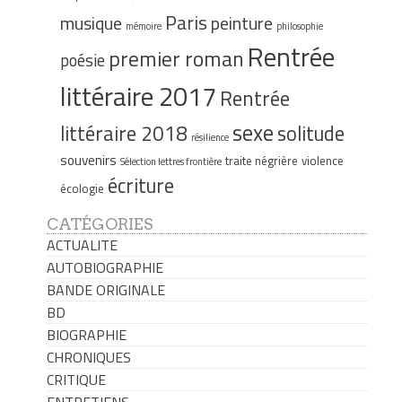
Paris
musique
peinture
mémoire
philosophie
Rentrée
premier roman
poésie
littéraire 2017
Rentrée
sexe
littéraire 2018
solitude
résilience
souvenirs
traite négrière
violence
Sélection lettres frontière
écriture
écologie
CATÉGORIES
ACTUALITE
AUTOBIOGRAPHIE
BANDE ORIGINALE
BD
BIOGRAPHIE
CHRONIQUES
CRITIQUE
ENTRETIENS