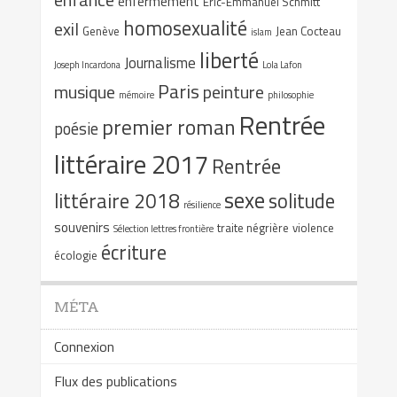
enfermement
Eric-Emmanuel Schmitt
homosexualité
exil
Genève
Jean Cocteau
islam
liberté
Journalisme
Joseph Incardona
Lola Lafon
Paris
musique
peinture
mémoire
philosophie
Rentrée
premier roman
poésie
littéraire 2017
Rentrée
sexe
littéraire 2018
solitude
résilience
souvenirs
traite négrière
violence
Sélection lettres frontière
écriture
écologie
MÉTA
Connexion
Flux des publications