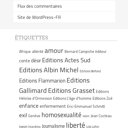
Flux des commentaires
Site de WordPress-FR
ÉTIQUETTES
amour
Afrique
altérité
Bernard Campiche éditeur
Editions Actes Sud
désir
conte
Editions Albin Michel
Editions Belfond
Editions
Editions Flammarion
Gallimard
Editions Grasset
Editions
Héloïse d'Ormesson
Editions L'âge d'homme
Editions Zoé
enfance
enfermement
Eric-Emmanuel Schmitt
homosexualité
exil
Genève
Jean Cocteau
islam
liberté
Journalisme
Joseph Incardona
Lola Lafon