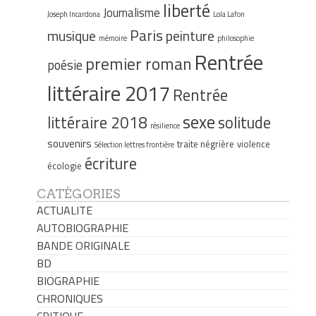
liberté
Journalisme
Joseph Incardona
Lola Lafon
Paris
musique
peinture
mémoire
philosophie
Rentrée
premier roman
poésie
littéraire 2017
Rentrée
sexe
littéraire 2018
solitude
résilience
souvenirs
traite négrière
violence
Sélection lettres frontière
écriture
écologie
CATÉGORIES
ACTUALITE
AUTOBIOGRAPHIE
BANDE ORIGINALE
BD
BIOGRAPHIE
CHRONIQUES
CRITIQUE