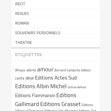
RECIT
REVUES
ROMAN
SOUVENIRS PERSONNELS
THEATRE
ÉTIQUETTES
amour
Afrique
altérité
Bernard Campiche éditeur
Editions Actes Sud
désir
conte
Editions Albin Michel
Editions Belfond
Editions
Editions Flammarion
Gallimard
Editions Grasset
Editions
Héloïse d'Ormesson
Editions L'âge d'homme
Editions Zoé