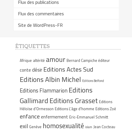
Flux des publications
Flux des commentaires
Site de WordPress-FR
ÉTIQUETTES
amour
Afrique
altérité
Bernard Campiche éditeur
Editions Actes Sud
désir
conte
Editions Albin Michel
Editions Belfond
Editions
Editions Flammarion
Gallimard
Editions Grasset
Editions
Héloïse d'Ormesson
Editions L'âge d'homme
Editions Zoé
enfance
enfermement
Eric-Emmanuel Schmitt
homosexualité
exil
Genève
Jean Cocteau
islam