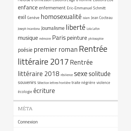
enfance
enfermement
Eric-Emmanuel Schmitt
homosexualité
exil
Genève
Jean Cocteau
islam
liberté
Journalisme
Joseph Incardona
Lola Lafon
Paris
musique
peinture
mémoire
philosophie
Rentrée
premier roman
poésie
littéraire 2017
Rentrée
sexe
littéraire 2018
solitude
résilience
souvenirs
traite négrière
violence
Sélection lettres frontière
écriture
écologie
MÉTA
Connexion