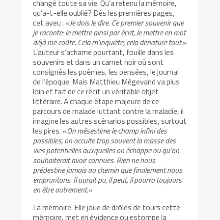
changé toute sa vie. Qu’a retenu la mémoire,
qu’a-t-elle oublié? Dès les premières pages,
cet aveu : «
Je dois le dire. Ce premier souvenir que
je raconte: le mettre ainsi par écrit, le mettre en mot
déjà me coûte. Cela m’inquiète, cela dénature tout.
»
L’auteur s’acharne pourtant, fouille dans les
souvenirs et dans un carnet noir où sont
consignés les poèmes, les pensées, le journal
de l’époque. Mais Matthieu Mégevand va plus
loin et fait de ce récit un véritable objet
littéraire. A chaque étape majeure de ce
parcours de malade luttant contre la maladie, il
imagine les autres scénarios possibles, surtout
les pires. «
On mésestime le champ infini des
possibles, on occulte trop souvent la masse des
vies potentielles auxquelles on échappe ou qu’on
souhaiterait avoir connues. Rien ne nous
prédestine jamais au chemin que finalement nous
empruntons. Il aurait pu, il peut, il pourra toujours
en être autrement.
»
La mémoire. Elle joue de drôles de tours cette
mémoire, met en évidence ou estompe la