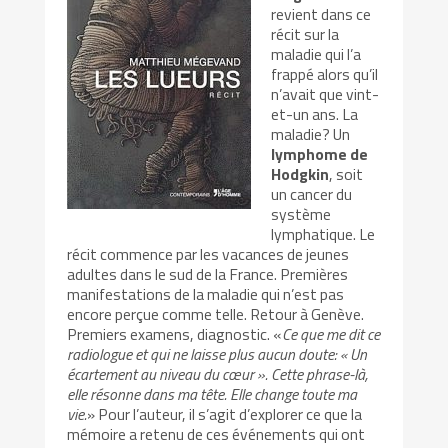
revient dans ce
récit sur la
maladie qui l’a
frappé alors qu’il
n’avait que vint-
et-un ans. La
maladie? Un
lymphome de
Hodgkin
, soit
un cancer du
système
lymphatique. Le
récit commence par les vacances de jeunes
adultes dans le sud de la France. Premières
manifestations de la maladie qui n’est pas
encore perçue comme telle. Retour à Genève.
Premiers examens, diagnostic. «
Ce que me dit ce
radiologue et qui ne laisse plus aucun doute: « Un
écartement au niveau du cœur ». Cette phrase-là,
elle résonne dans ma tête. Elle change toute ma
vie.
» Pour l’auteur, il s’agit d’explorer ce que la
mémoire a retenu de ces événements qui ont