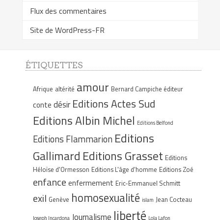
Flux des commentaires
Site de WordPress-FR
ÉTIQUETTES
amour
Afrique
altérité
Bernard Campiche éditeur
Editions Actes Sud
désir
conte
Editions Albin Michel
Editions Belfond
Editions
Editions Flammarion
Gallimard
Editions Grasset
Editions
Héloïse d'Ormesson
Editions L'âge d'homme
Editions Zoé
enfance
enfermement
Eric-Emmanuel Schmitt
homosexualité
exil
Genève
Jean Cocteau
islam
liberté
Journalisme
Joseph Incardona
Lola Lafon