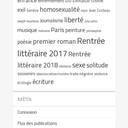
enfance
enfermement
Eric-Emmanuel Schmitt
homosexualité
exil
Genève
Jean Cocteau
islam
liberté
Journalisme
Joseph Incardona
Lola Lafon
Paris
musique
peinture
mémoire
philosophie
Rentrée
premier roman
poésie
littéraire 2017
Rentrée
sexe
littéraire 2018
solitude
résilience
souvenirs
traite négrière
violence
Sélection lettres frontière
écriture
écologie
MÉTA
Connexion
Flux des publications