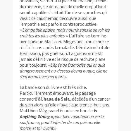
possibles, se met à la place du malade, à celle
du médecin, se demande de quelle empathie il
serait capable si c’était l’un de ses proches qui
vivait ce cauchemar, découvre aussi que
l’empathie est parfois contreproductive:
«
L’empathie apaise, mais nourrit sans le savoir les
craintes les plus enfouies.
» L’affaire se termine
bien puisque Matthieu Mégevand a pu écrire ce
récit dix ans après la maladie. Rémission totale.
Rémission, pas guérison. La guérison n’est
jamais définitive et le risque de rechute plane
pour toujours: «
L’épée de Damoclès qui ondule
dangereusement au-dessus de ma nuque, elle ne
s’en ira qu’avec ma mort.
»
La bande son du livre est très riche.
Particulièrement émouvant, le passage
consacré à
Lhasa de Sela
, décédée d’un cancer
du sein alors qu’elle n’avait que trente-huit ans.
Matthieu Mégevand écoute en boucle
Is
Anything Wrong
«
pour bien maintenir en vie la
souffrance, pour t’infecter de son poison: elle
morte, et toi vivant.
»