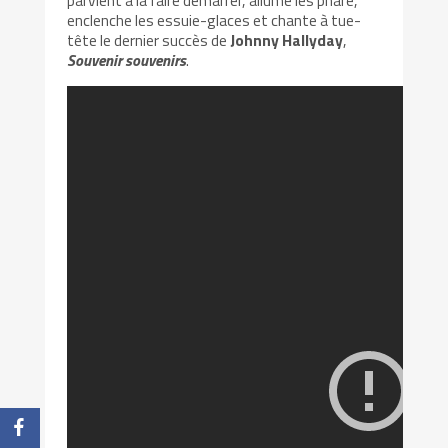
parvient à la faire démarrer, allume les phare,
enclenche les essuie-glaces et chante à tue-
tête le dernier succès de
Johnny Hallyday
,
Souvenir souvenirs
.