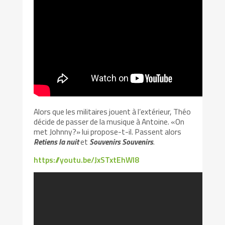
Alors que les militaires jouent à l’extérieur, Théo
décide de passer de la musique à Antoine. «On
met Johnny?» lui propose-t-il. Passent alors
Retiens la nuit
et
Souvenirs Souvenirs
.
https://youtu.be/JxSTxtEhWI8