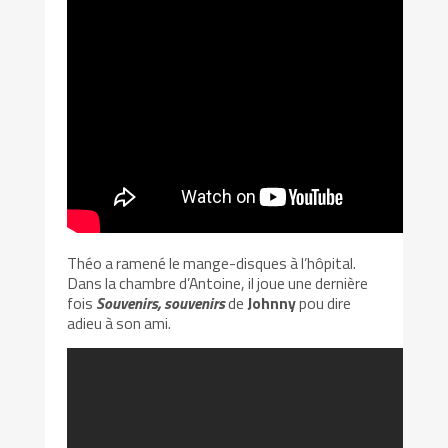
Théo a ramené le mange-disques à l’hôpital.
Dans la chambre d’Antoine, il joue une dernière
fois
Souvenirs, souvenirs
de
Johnny
pou dire
adieu à son ami.