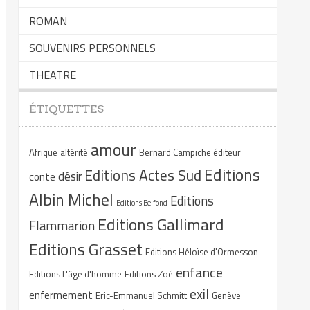
ROMAN
SOUVENIRS PERSONNELS
THEATRE
ÉTIQUETTES
amour
Afrique
altérité
Bernard Campiche éditeur
Editions
Editions Actes Sud
désir
conte
Albin Michel
Editions
Editions Belfond
Editions Gallimard
Flammarion
Editions Grasset
Editions Héloïse d'Ormesson
enfance
Editions L'âge d'homme
Editions Zoé
exil
enfermement
Eric-Emmanuel Schmitt
Genève