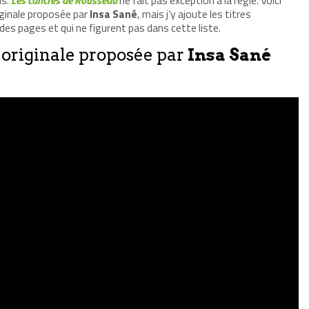
iginale proposée par
Insa Sané
, mais j’y ajoute les titres
 des pages et qui ne figurent pas dans cette liste.
 originale proposée par
Insa Sané