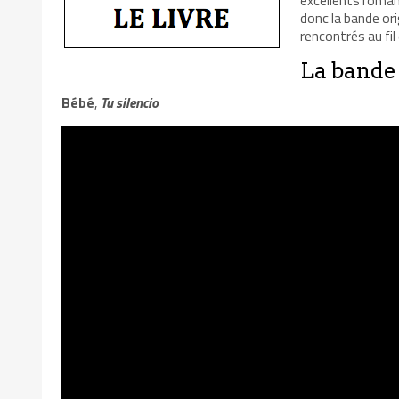
donc la bande or
rencontrés au fil
La bande
Bébé
,
Tu silencio