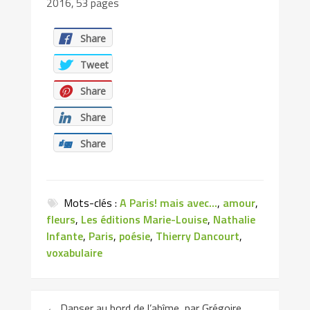
2016, 53 pages
Share
Tweet
Share
Share
Share
Mots-clés :
A Paris! mais avec...
,
amour
,
fleurs
,
Les éditions Marie-Louise
,
Nathalie
Infante
,
Paris
,
poésie
,
Thierry Dancourt
,
voxabulaire
←
Danser au bord de l’abîme, par Grégoire