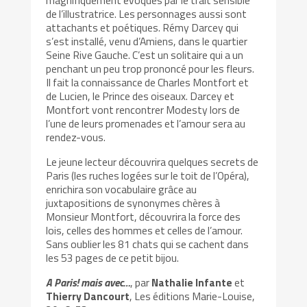
magnifiquement évoqués par le trait sensible
de l’illustratrice. Les personnages aussi sont
attachants et poétiques. Rémy Darcey qui
s’est installé, venu d’Amiens, dans le quartier
Seine Rive Gauche. C’est un solitaire qui a un
penchant un peu trop prononcé pour les fleurs.
Il fait la connaissance de Charles Montfort et
de Lucien, le Prince des oiseaux. Darcey et
Montfort vont rencontrer Modesty lors de
l’une de leurs promenades et l’amour sera au
rendez-vous.
Le jeune lecteur découvrira quelques secrets de
Paris (les ruches logées sur le toit de l’Opéra),
enrichira son vocabulaire grâce au
juxtapositions de synonymes chères à
Monsieur Montfort, découvrira la force des
lois, celles des hommes et celles de l’amour.
Sans oublier les 81 chats qui se cachent dans
les 53 pages de ce petit bijou.
A Paris! mais avec…
, par
Nathalie Infante
et
Thierry Dancourt
, Les éditions Marie-Louise,