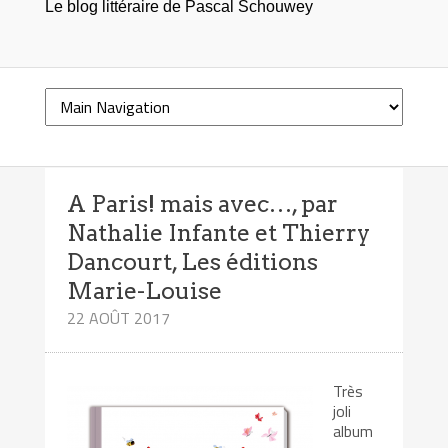
Le blog littéraire de Pascal Schouwey
A Paris! mais avec…, par
Nathalie Infante et Thierry
Dancourt, Les éditions
Marie-Louise
22 AOÛT 2017
Très
joli
album