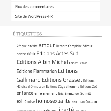
Flux des commentaires
Site de WordPress-FR
ÉTIQUETTES
amour
Afrique
altérité
Bernard Campiche éditeur
Editions Actes Sud
désir
conte
Editions Albin Michel
Editions Belfond
Editions
Editions Flammarion
Gallimard
Editions Grasset
Editions
Héloïse d'Ormesson
Editions L'âge d'homme
Editions Zoé
enfance
enfermement
Eric-Emmanuel Schmitt
homosexualité
exil
Genève
Jean Cocteau
islam
liberté
Journalisme