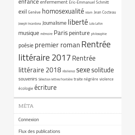
enfance
enfermement
Eric-Emmanuel Schmitt
homosexualité
exil
Genève
Jean Cocteau
islam
liberté
Journalisme
Joseph Incardona
Lola Lafon
Paris
musique
peinture
mémoire
philosophie
Rentrée
premier roman
poésie
littéraire 2017
Rentrée
sexe
littéraire 2018
solitude
résilience
souvenirs
traite négrière
violence
Sélection lettres frontière
écriture
écologie
MÉTA
Connexion
Flux des publications