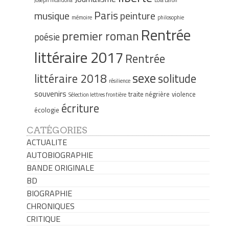
Joseph Incardona
Lola Lafon
Paris
musique
peinture
mémoire
philosophie
Rentrée
premier roman
poésie
littéraire 2017
Rentrée
sexe
littéraire 2018
solitude
résilience
souvenirs
traite négrière
violence
Sélection lettres frontière
écriture
écologie
CATÉGORIES
ACTUALITE
AUTOBIOGRAPHIE
BANDE ORIGINALE
BD
BIOGRAPHIE
CHRONIQUES
CRITIQUE