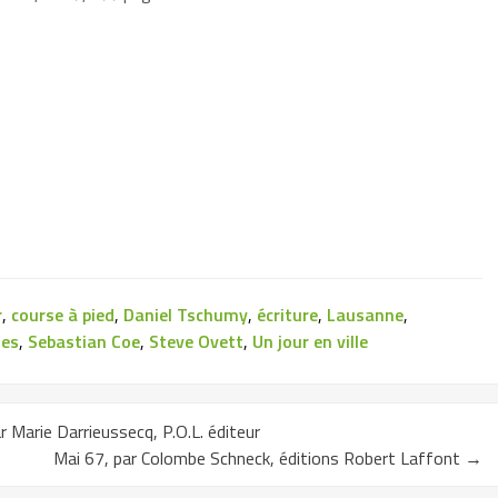
r
,
course à pied
,
Daniel Tschumy
,
écriture
,
Lausanne
,
ues
,
Sebastian Coe
,
Steve Ovett
,
Un jour en ville
r Marie Darrieussecq, P.O.L. éditeur
Mai 67, par Colombe Schneck, éditions Robert Laffont
→