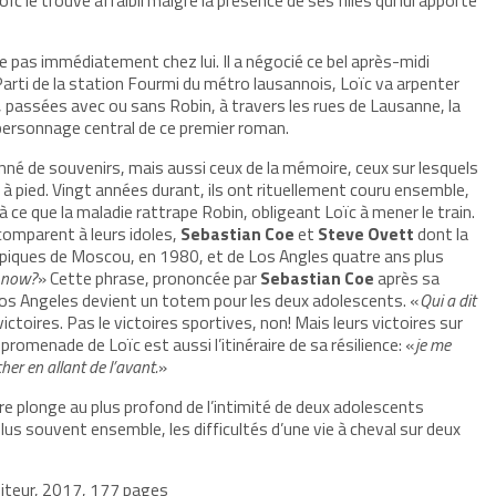
re pas immédiatement chez lui. Il a négocié ce bel après-midi
rti de la station Fourmi du métro lausannois, Loïc va arpenter
, passées avec ou sans Robin, à travers les rues de Lausanne, la
 personnage central de ce premier roman.
jalonné de souvenirs, mais aussi ceux de la mémoire, ceux sur lesquels
se à pied. Vingt années durant, ils ont rituellement couru ensemble,
à ce que la maladie rattrape Robin, obligeant Loïc à mener le train.
 comparent à leurs idoles,
Sebastian Coe
et
Steve Ovett
dont la
mpiques de Moscou, en 1980, et de Los Angles quatre ans plus
d now?
» Cette phrase, prononcée par
Sebastian Coe
après sa
Los Angeles devient un totem pour les deux adolescents. «
Qui a dit
 victoires. Pas le victoires sportives, non! Mais leurs victoires sur
promenade de Loïc est aussi l’itinéraire de sa résilience: «
je me
her en allant de l’avant.
»
re plonge au plus profond de l’intimité de deux adolescents
us souvent ensemble, les difficultés d’une vie à cheval sur deux
diteur, 2017, 177 pages