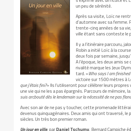
un peu de sérénité.
Après sa visite, Loïc ne rent
d’automne avec sa femme. Pa
trente-cinq années de sa vie
ville étant sans conteste le
Il y a l’itinéraire parcouru, 
Robin a initié Loïc à la cour
deux fois par semaine, jusqu’
A l’époque, les deux amis se
rivalité marque les Jeux Oly
tard. «
Who says I am finishe
victoire sur 1500 mètres à 
que j’étais fini?
» Ils l’utiliseront pour célébrer leurs propres
une vie qui ne les a pas épargnés. Parcours de mémoire, la 
suis arcbouté dès le lendemain sur la nécessité de ne pas flanc
Avec son air de ne pas y toucher, cette promenade littérai
devenus quinquagénaires. Deux amis qui ont traversé, le pl
siècles. Un très bon premier roman.
Un jour en ville
, par
Daniel Tschumy
, Bernard Campiche é