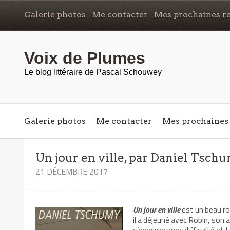
Galerie photos
Me contacter
Mes prochaines re
Voix de Plumes
Le blog littéraire de Pascal Schouwey
Galerie photos
Me contacter
Mes prochaines 
Un jour en ville, par Daniel Tsch
21 DÉCEMBRE 2017
Un jour en ville
est un beau rom
il a déjeuné avec Robin, son
s’exprime avec difficulté et L