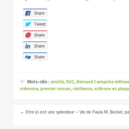
Share
Tweet
Share
Share
Share
Mots-clés :
amitié
,
AVC
,
Bernard Campiche éditeu
mémoire
,
premier roman
,
résilience
,
sclérose en plaq
←
Etre ici est une splendeur – Vie de Paula M. Becker, pa