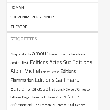
ROMAN
SOUVENIRS PERSONNELS
THEATRE
ÉTIQUETTES
amour
Afrique
altérité
Bernard Campiche éditeur
Editions
Editions Actes Sud
désir
conte
Albin Michel
Editions
Editions Belfond
Editions Gallimard
Flammarion
Editions Grasset
Editions Héloïse d'Ormesson
enfance
Editions L'âge d'homme
Editions Zoé
exil
enfermement
Eric-Emmanuel Schmitt
Genève