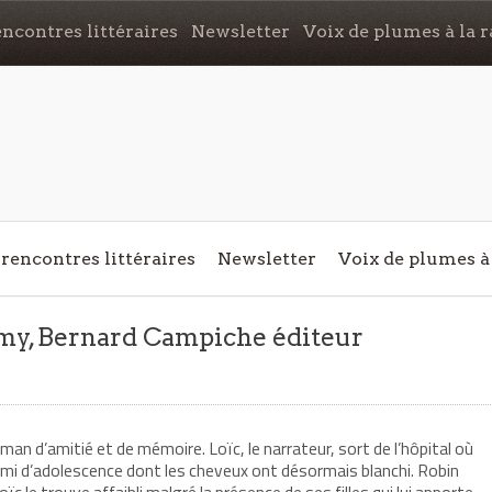
ncontres littéraires
Newsletter
Voix de plumes à la r
rencontres littéraires
Newsletter
Voix de plumes à 
umy, Bernard Campiche éditeur
an d’amitié et de mémoire. Loïc, le narrateur, sort de l’hôpital où
 ami d’adolescence dont les cheveux ont désormais blanchi. Robin
oïc le trouve affaibli malgré la présence de ses filles qui lui apporte