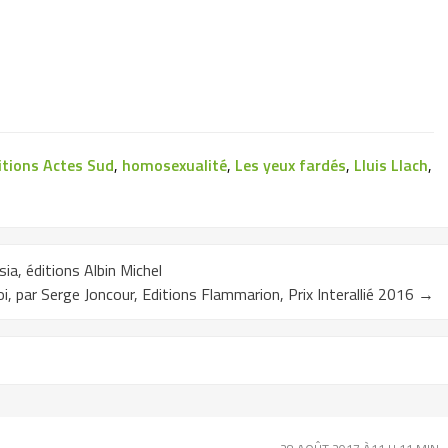
itions Actes Sud
,
homosexualité
,
Les yeux fardés
,
Lluis Llach
,
ia, éditions Albin Michel
, par Serge Joncour, Editions Flammarion, Prix Interallié 2016
→