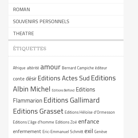
ROMAN
SOUVENIRS PERSONNELS
THEATRE
ÉTIQUETTES
amour
Afrique
altérité
Bernard Campiche éditeur
Editions
Editions Actes Sud
désir
conte
Albin Michel
Editions
Editions Belfond
Editions Gallimard
Flammarion
Editions Grasset
Editions Héloïse d'Ormesson
enfance
Editions L'âge d'homme
Editions Zoé
exil
enfermement
Eric-Emmanuel Schmitt
Genève