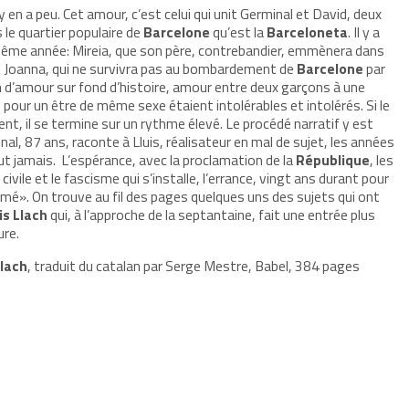
en a peu. Cet amour, c’est celui qui unit
Germinal et David, deux
le quartier populaire de
Barcelone
qu’est la
Barceloneta
. Il y a
a même année: Mireia, que son père, contrebandier, emmènera dans
et Joanna, qui ne survivra pas au bombardement de
Barcelone
par
an d’amour sur fond d’histoire, amour entre deux garçons à une
pour un être de même sexe étaient intolérables et intolérés. Si le
 il se termine sur un rythme élevé. Le procédé narratif y est
al, 87 ans, raconte à Lluis, réalisateur en mal de sujet, les années
ut jamais. L’espérance, avec la proclamation de la
République
, les
civile et le fascisme qui s’installe, l’errance, vingt ans durant pour
 aimé». On trouve au fil des pages quelques uns des sujets qui ont
is Llach
qui, à l’approche de la septantaine, fait une entrée plus
ure.
Llach
, traduit du catalan par Serge Mestre, Babel, 384 pages