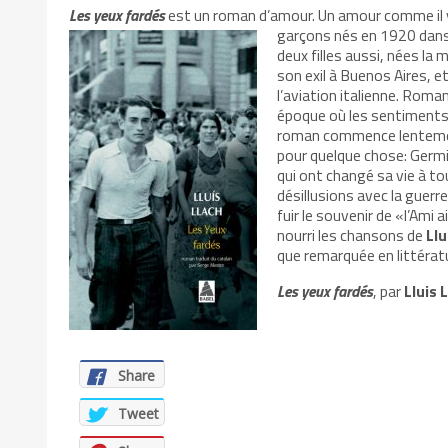
Les yeux fardés
est un roman d’amour. Un amour comme il y 
garçons nés en 1920 dans 
deux filles aussi, nées l
son exil à Buenos Aires, 
l’aviation italienne. Rom
époque où les sentiments 
roman commence lentement,
pour quelque chose: Germin
qui ont changé sa vie à to
désillusions avec la guerre 
fuir le souvenir de «l’Ami
nourri les chansons de
Llu
que remarquée en littérat
Les yeux fardés
, par
Lluis 
Share
Tweet