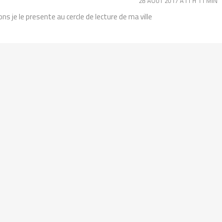
28 AOÛT 2017 À11 H 11 MIN
ons je le presente au cercle de lecture de ma ville