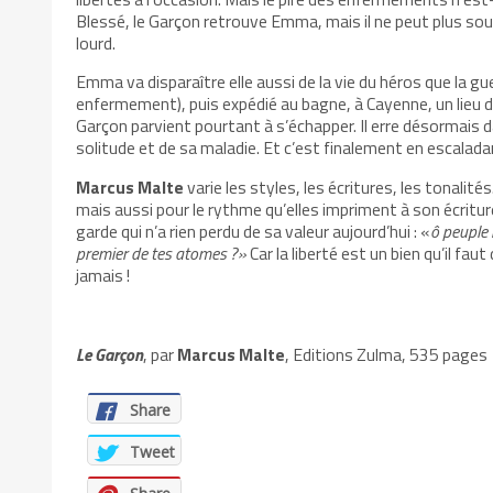
Blessé, le Garçon retrouve Emma, mais il ne peut plus sout
lourd.
Emma va disparaître elle aussi de la vie du héros que la gu
enfermement), puis expédié au bagne, à Cayenne, un lieu d
Garçon parvient pourtant à s’échapper. Il erre désormais d
solitude et de sa maladie. Et c’est finalement en escaladan
Marcus Malte
varie les styles, les écritures, les tonalité
mais aussi pour le rythme qu’elles impriment à son écrit
garde qui n’a rien perdu de sa valeur aujourd’hui : «
ô peuple 
premier de tes atomes ?»
Car la liberté est un bien qu’il fa
jamais !
Le Garçon
, par
Marcus Malte
, Editions Zulma, 535 pages
Share
Tweet