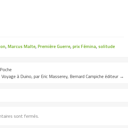
çon
,
Marcus Malte
,
Première Guerre
,
prix Fémina
,
solitude
 Poche
 Voyage à Duino, par Eric Masserey, Bernard Campiche éditeur
→
taires sont fermés.