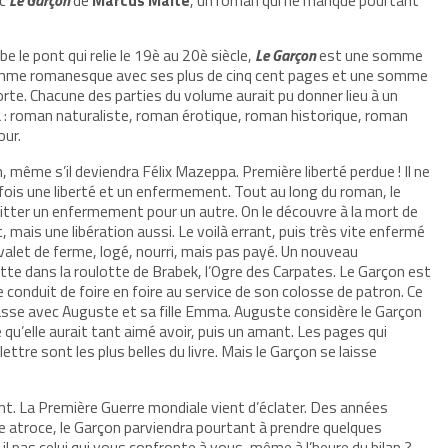
e le pont qui relie le 19è au 20è siècle,
Le Garçon
est une somme
 somme romanesque avec ses plus de cinq cent pages et une somme
rte. Chacune des parties du volume aurait pu donner lieu à un
: roman naturaliste, roman érotique, roman historique, roman
our.
 même s’il deviendra Félix Mazeppa. Première liberté perdue ! Il ne
la fois une liberté et un enfermement. Tout au long du roman, le
itter un enfermement pour un autre. On le découvre à la mort de
 mais une libération aussi. Le voilà errant, puis très vite enfermé
 valet de ferme, logé, nourri, mais pas payé. Un nouveau
tte dans la roulotte de Brabek, l’Ogre des Carpates. Le Garçon est
 le conduit de foire en foire au service de son colosse de patron. Ce
l passe avec Auguste et sa fille Emma. Auguste considère le Garçon
 qu’elle aurait tant aimé avoir, puis un amant. Les pages qui
lettre sont les plus belles du livre. Mais le Garçon se laisse
ont. La Première Guerre mondiale vient d’éclater. Des années
re atroce, le Garçon parviendra pourtant à prendre quelques
-il pas celui qui vous confronte à vous-même à l’heure du bilan ?