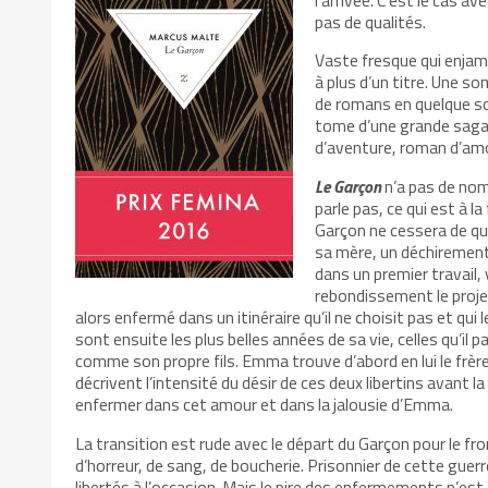
pas de qualités.
Vaste fresque qui enjamb
à plus d’un titre. Une
de romans en quelque so
tome d’une grande saga 
d’aventure, roman d’am
Le Garçon
n’a pas de nom,
parle pas, ce qui est à 
Garçon ne cessera de qu
sa mère, un déchirement,
dans un premier travail,
rebondissement le proje
alors enfermé dans un itinéraire qu’il ne choisit pas et qui
sont ensuite les plus belles années de sa vie, celles qu’i
comme son propre fils. Emma trouve d’abord en lui le frère
décrivent l’intensité du désir de ces deux libertins avant la 
enfermer dans cet amour et dans la jalousie d’Emma.
La transition est rude avec le départ du Garçon pour le fr
d’horreur, de sang, de boucherie. Prisonnier de cette guer
libertés à l’occasion. Mais le pire des enfermements n’est