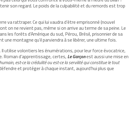
enir son regard. Le poids de la culpabilité et du remords est trop
erre va rattraper. Ce qui lui vaudra d’être emprisonné (nouvel
ont on ne revient pas, même si on arrive au terme de sa peine. Le
ans les forêts d’Amérique du sud, Pérou, Brésil, prisonnier de sa
t une montagne qu’il parviendra à se libérer, une ultime fois.
s. Il utilise volontiers les énumérations, pour leur force évocatrice,
ure. Roman d’apprentissage, certes,
Le Garçon
est aussi une mise en
humain, est-ce la crédulité ou est-ce la servilité qui constitue le tout
ut défendre et protéger à chaque instant, aujourd’hui plus que