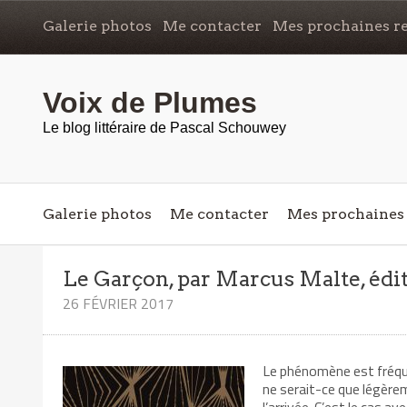
Galerie photos
Me contacter
Mes prochaines re
Voix de Plumes
Le blog littéraire de Pascal Schouwey
Galerie photos
Me contacter
Mes prochaines 
Le Garçon, par Marcus Malte, édi
26 FÉVRIER 2017
Le phénomène est fréquent
ne serait-ce que légère
l’arrivée. C’est le cas av