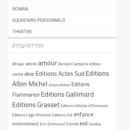
ROMAN
SOUVENIRS PERSONNELS
THEATRE
ÉTIQUETTES
amour
Afrique
altérité
Bernard Campiche éditeur
Editions
Editions Actes Sud
désir
conte
Albin Michel
Editions
Editions Belfond
Editions Gallimard
Flammarion
Editions Grasset
Editions Héloïse d'Ormesson
enfance
Editions L'âge d'homme
Editions Zoé
exil
enfermement
Eric-Emmanuel Schmitt
Genève