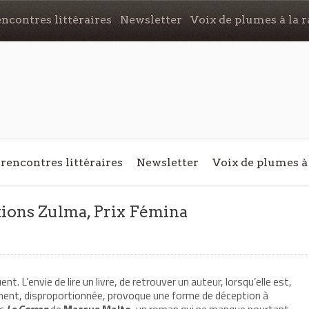
ncontres littéraires
Newsletter
Voix de plumes à la r
rencontres littéraires
Newsletter
Voix de plumes à 
tions Zulma, Prix Fémina
. L’envie de lire un livre, de retrouver un auteur, lorsqu’elle est,
ment, disproportionnée, provoque une forme de déception à
ec
Le Garçon
de
Marcus Malte
, un roman qui ne manque pourtant