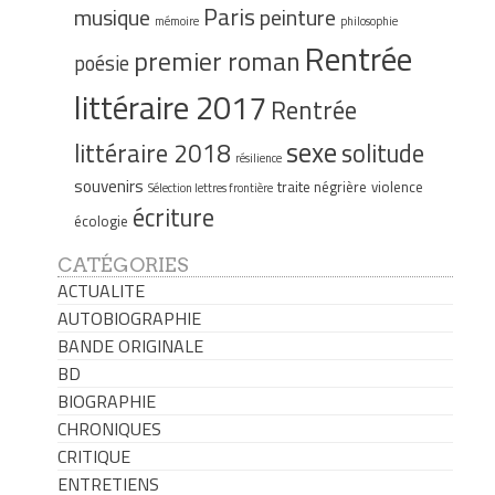
Paris
musique
peinture
mémoire
philosophie
Rentrée
premier roman
poésie
littéraire 2017
Rentrée
sexe
littéraire 2018
solitude
résilience
souvenirs
traite négrière
violence
Sélection lettres frontière
écriture
écologie
CATÉGORIES
ACTUALITE
AUTOBIOGRAPHIE
BANDE ORIGINALE
BD
BIOGRAPHIE
CHRONIQUES
CRITIQUE
ENTRETIENS