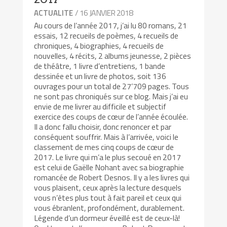
/ 16 JANVIER 2018
ACTUALITE
Au cours de l’année 2017, j’ai lu 80 romans, 21
essais, 12 recueils de poèmes, 4 recueils de
chroniques, 4 biographies, 4 recueils de
nouvelles, 4 récits, 2 albums jeunesse, 2 pièces
de théâtre, 1 livre d’entretiens, 1 bande
dessinée et un livre de photos, soit 136
ouvrages pour un total de 27’709 pages. Tous
ne sont pas chroniqués sur ce blog. Mais j’ai eu
envie de me livrer au difficile et subjectif
exercice des coups de cœur de l’année écoulée.
Il a donc fallu choisir, donc renoncer et par
conséquent souffrir. Mais à l’arrivée, voici le
classement de mes cinq coups de cœur de
2017. Le livre qui m’a le plus secoué en 2017
est celui de Gaëlle Nohant avec sa biographie
romancée de Robert Desnos. Il y a les livres qui
vous plaisent, ceux après la lecture desquels
vous n’êtes plus tout à fait pareil et ceux qui
vous ébranlent, profondément, durablement.
Légende d’un dormeur éveillé est de ceux-là!