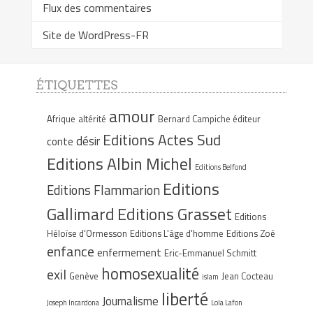
Flux des commentaires
Site de WordPress-FR
ÉTIQUETTES
amour
Afrique
altérité
Bernard Campiche éditeur
Editions Actes Sud
désir
conte
Editions Albin Michel
Editions Belfond
Editions
Editions Flammarion
Gallimard
Editions Grasset
Editions
Héloïse d'Ormesson
Editions L'âge d'homme
Editions Zoé
enfance
enfermement
Eric-Emmanuel Schmitt
homosexualité
exil
Genève
Jean Cocteau
islam
liberté
Journalisme
Joseph Incardona
Lola Lafon