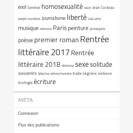
homosexualité
exil
Genève
Jean Cocteau
islam
liberté
Journalisme
Joseph Incardona
Lola Lafon
Paris
musique
peinture
mémoire
philosophie
Rentrée
premier roman
poésie
littéraire 2017
Rentrée
sexe
littéraire 2018
solitude
résilience
souvenirs
traite négrière
violence
Sélection lettres frontière
écriture
écologie
MÉTA
Connexion
Flux des publications