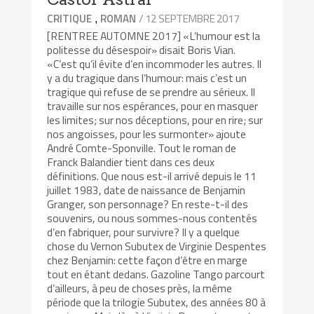
/ 12 SEPTEMBRE 2017
CRITIQUE
ROMAN
,
[RENTREE AUTOMNE 2017] «L’humour est la
politesse du désespoir» disait Boris Vian.
«C’est qu’il évite d’en incommoder les autres. Il
y a du tragique dans l’humour: mais c’est un
tragique qui refuse de se prendre au sérieux. Il
travaille sur nos espérances, pour en masquer
les limites; sur nos déceptions, pour en rire; sur
nos angoisses, pour les surmonter» ajoute
André Comte-Sponville. Tout le roman de
Franck Balandier tient dans ces deux
définitions. Que nous est-il arrivé depuis le 11
juillet 1983, date de naissance de Benjamin
Granger, son personnage? En reste-t-il des
souvenirs, ou nous sommes-nous contentés
d’en fabriquer, pour survivre? Il y a quelque
chose du Vernon Subutex de Virginie Despentes
chez Benjamin: cette façon d’être en marge
tout en étant dedans. Gazoline Tango parcourt
d’ailleurs, à peu de choses près, la même
période que la trilogie Subutex, des années 80 à