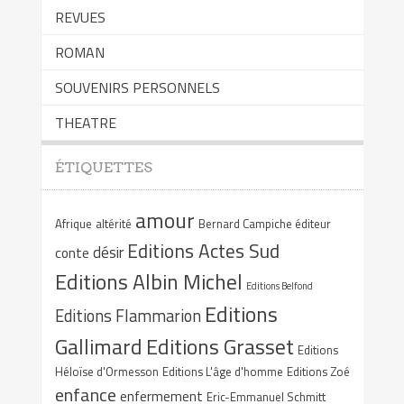
REVUES
ROMAN
SOUVENIRS PERSONNELS
THEATRE
ÉTIQUETTES
amour
Afrique
altérité
Bernard Campiche éditeur
Editions Actes Sud
désir
conte
Editions Albin Michel
Editions Belfond
Editions
Editions Flammarion
Gallimard
Editions Grasset
Editions
Héloïse d'Ormesson
Editions L'âge d'homme
Editions Zoé
enfance
enfermement
Eric-Emmanuel Schmitt