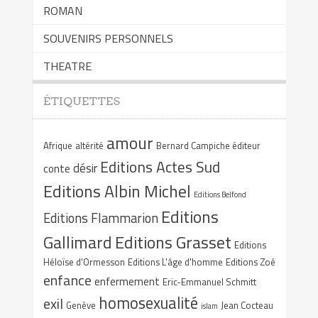
ROMAN
SOUVENIRS PERSONNELS
THEATRE
ÉTIQUETTES
amour
Afrique
altérité
Bernard Campiche éditeur
Editions Actes Sud
désir
conte
Editions Albin Michel
Editions Belfond
Editions
Editions Flammarion
Gallimard
Editions Grasset
Editions
Héloïse d'Ormesson
Editions L'âge d'homme
Editions Zoé
enfance
enfermement
Eric-Emmanuel Schmitt
homosexualité
exil
Genève
Jean Cocteau
islam