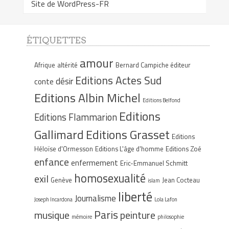
Site de WordPress-FR
ÉTIQUETTES
amour
Afrique
altérité
Bernard Campiche éditeur
Editions Actes Sud
désir
conte
Editions Albin Michel
Editions Belfond
Editions
Editions Flammarion
Gallimard
Editions Grasset
Editions
Héloïse d'Ormesson
Editions L'âge d'homme
Editions Zoé
enfance
enfermement
Eric-Emmanuel Schmitt
homosexualité
exil
Genève
Jean Cocteau
islam
liberté
Journalisme
Joseph Incardona
Lola Lafon
Paris
musique
peinture
mémoire
philosophie