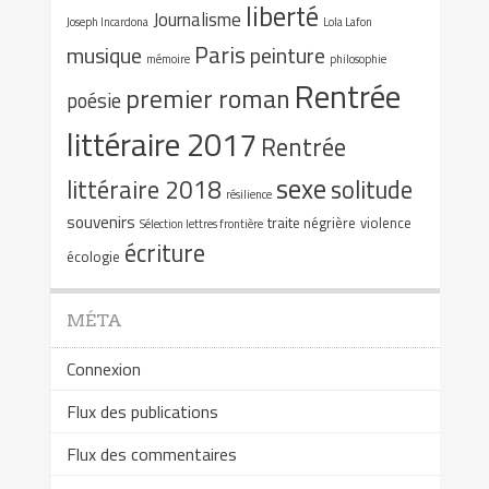
liberté
Journalisme
Joseph Incardona
Lola Lafon
Paris
musique
peinture
mémoire
philosophie
Rentrée
premier roman
poésie
littéraire 2017
Rentrée
sexe
littéraire 2018
solitude
résilience
souvenirs
traite négrière
violence
Sélection lettres frontière
écriture
écologie
MÉTA
Connexion
Flux des publications
Flux des commentaires