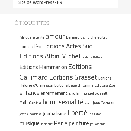
Site de WordPress-FR
ÉTIQUETTES
amour
Afrique
altérité
Bernard Campiche éditeur
Editions Actes Sud
désir
conte
Editions Albin Michel
Editions Belfond
Editions
Editions Flammarion
Gallimard
Editions Grasset
Editions
Héloïse d'Ormesson
Editions L'âge d'homme
Editions Zoé
enfance
enfermement
Eric-Emmanuel Schmitt
homosexualité
exil
Genève
Jean Cocteau
islam
liberté
Journalisme
Joseph Incardona
Lola Lafon
Paris
musique
peinture
mémoire
philosophie