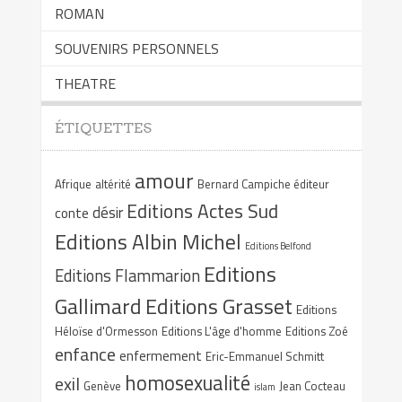
ROMAN
SOUVENIRS PERSONNELS
THEATRE
ÉTIQUETTES
amour
Afrique
altérité
Bernard Campiche éditeur
Editions Actes Sud
désir
conte
Editions Albin Michel
Editions Belfond
Editions
Editions Flammarion
Gallimard
Editions Grasset
Editions
Héloïse d'Ormesson
Editions L'âge d'homme
Editions Zoé
enfance
enfermement
Eric-Emmanuel Schmitt
homosexualité
exil
Genève
Jean Cocteau
islam