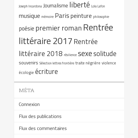
liberté
Journalisme
Joseph Incardona
Lola Lafon
Paris
musique
peinture
mémoire
philosophie
Rentrée
premier roman
poésie
littéraire 2017
Rentrée
sexe
littéraire 2018
solitude
résilience
souvenirs
traite négrière
violence
Sélection lettres frontière
écriture
écologie
MÉTA
Connexion
Flux des publications
Flux des commentaires