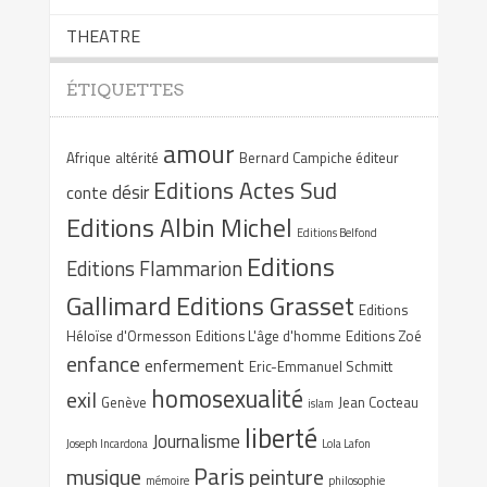
THEATRE
ÉTIQUETTES
amour
Afrique
altérité
Bernard Campiche éditeur
Editions Actes Sud
désir
conte
Editions Albin Michel
Editions Belfond
Editions
Editions Flammarion
Gallimard
Editions Grasset
Editions
Héloïse d'Ormesson
Editions L'âge d'homme
Editions Zoé
enfance
enfermement
Eric-Emmanuel Schmitt
homosexualité
exil
Genève
Jean Cocteau
islam
liberté
Journalisme
Joseph Incardona
Lola Lafon
Paris
musique
peinture
mémoire
philosophie