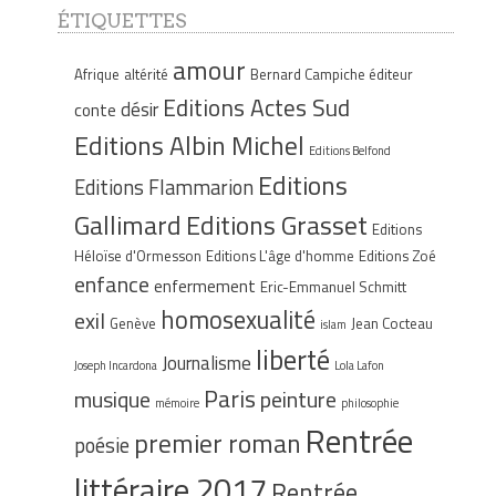
ÉTIQUETTES
amour
Afrique
altérité
Bernard Campiche éditeur
Editions Actes Sud
désir
conte
Editions Albin Michel
Editions Belfond
Editions
Editions Flammarion
Gallimard
Editions Grasset
Editions
Héloïse d'Ormesson
Editions L'âge d'homme
Editions Zoé
enfance
enfermement
Eric-Emmanuel Schmitt
homosexualité
exil
Genève
Jean Cocteau
islam
liberté
Journalisme
Joseph Incardona
Lola Lafon
Paris
musique
peinture
mémoire
philosophie
Rentrée
premier roman
poésie
littéraire 2017
Rentrée