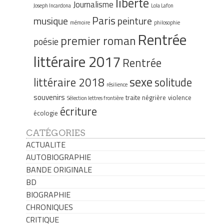
liberté
Journalisme
Joseph Incardona
Lola Lafon
Paris
musique
peinture
mémoire
philosophie
Rentrée
premier roman
poésie
littéraire 2017
Rentrée
sexe
littéraire 2018
solitude
résilience
souvenirs
traite négrière
violence
Sélection lettres frontière
écriture
écologie
CATÉGORIES
ACTUALITE
AUTOBIOGRAPHIE
BANDE ORIGINALE
BD
BIOGRAPHIE
CHRONIQUES
CRITIQUE