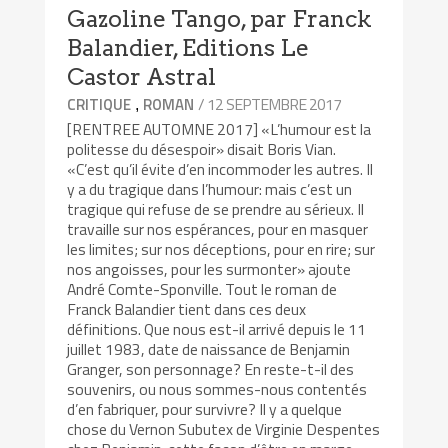
Gazoline Tango, par Franck
Balandier, Editions Le
Castor Astral
/ 12 SEPTEMBRE 2017
CRITIQUE
ROMAN
,
[RENTREE AUTOMNE 2017] «L’humour est la
politesse du désespoir» disait Boris Vian.
«C’est qu’il évite d’en incommoder les autres. Il
y a du tragique dans l’humour: mais c’est un
tragique qui refuse de se prendre au sérieux. Il
travaille sur nos espérances, pour en masquer
les limites; sur nos déceptions, pour en rire; sur
nos angoisses, pour les surmonter» ajoute
André Comte-Sponville. Tout le roman de
Franck Balandier tient dans ces deux
définitions. Que nous est-il arrivé depuis le 11
juillet 1983, date de naissance de Benjamin
Granger, son personnage? En reste-t-il des
souvenirs, ou nous sommes-nous contentés
d’en fabriquer, pour survivre? Il y a quelque
chose du Vernon Subutex de Virginie Despentes