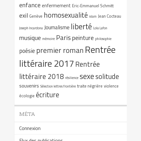
enfance
enfermement
Eric-Emmanuel Schmitt
homosexualité
exil
Genève
Jean Cocteau
islam
liberté
Journalisme
Joseph Incardona
Lola Lafon
Paris
musique
peinture
mémoire
philosophie
Rentrée
premier roman
poésie
littéraire 2017
Rentrée
sexe
littéraire 2018
solitude
résilience
souvenirs
traite négrière
violence
Sélection lettres frontière
écriture
écologie
MÉTA
Connexion
Flux des publications