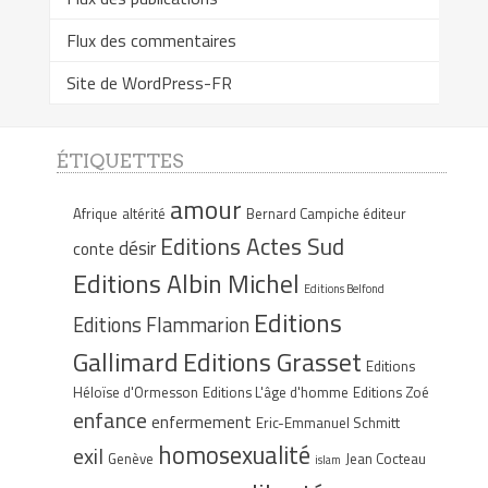
Flux des commentaires
Site de WordPress-FR
ÉTIQUETTES
amour
Afrique
altérité
Bernard Campiche éditeur
Editions Actes Sud
désir
conte
Editions Albin Michel
Editions Belfond
Editions
Editions Flammarion
Gallimard
Editions Grasset
Editions
Héloïse d'Ormesson
Editions L'âge d'homme
Editions Zoé
enfance
enfermement
Eric-Emmanuel Schmitt
homosexualité
exil
Genève
Jean Cocteau
islam